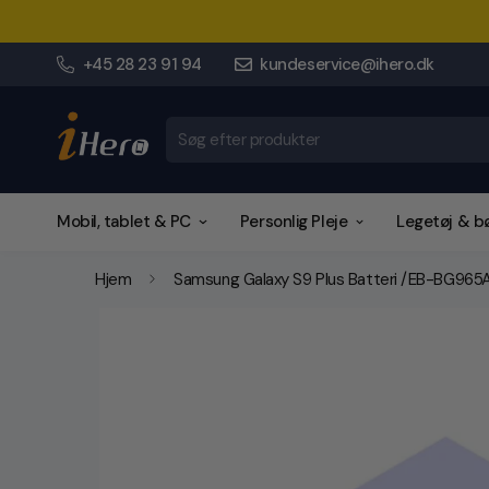
+45 28 23 91 94
kundeservice@ihero.dk
Søg efter produkter
Mobil, tablet & PC
Personlig Pleje
Legetøj & b
Hjem
Samsung Galaxy S9 Plus Batteri /EB-BG965