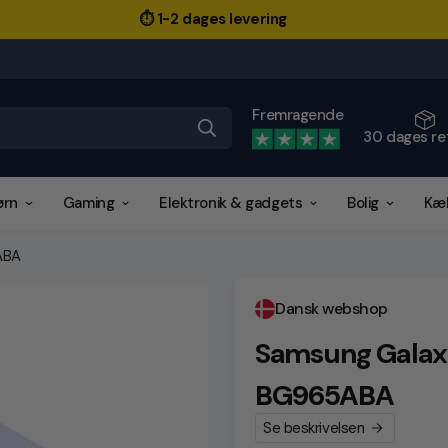
⏱️ 1-2 dages levering
Fremragende
30 dages re
ørn
Gaming
Elektronik & gadgets
Bolig
Kæ
ABA
Dansk webshop
Samsung Galaxy
BG965ABA
Se beskrivelsen