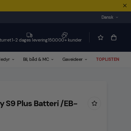
Dansk
turret
1-2 dages levering
150.000+ kunder
ledyr
Bil, båd & MC
Gaveideer
TOPLISTEN
 S9 Plus Batteri /EB-