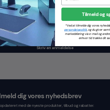
Tilmeld og s
*Ved at tilmelde dig vores nyhed
persondatapolitik
, og du giver samt
markedsføring via e-mail og andre d
Vær den første til at skrive en anmeldelse
enhver tid trække dit sa
Skriv en anmeldelse
lmeld dig vores nyhedsbrev
v opdateret med de nyeste produkter, tilbud og rabatter.