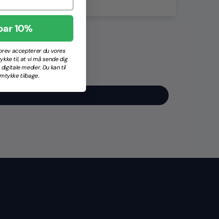
par 10%
sbrev accepterer du vores
ykke til, at vi må sende dig
igitale medier. Du kan til
mtykke tilbage.