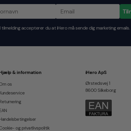
Til
 tilmelding accepterer du at iHero må sende dig marketing emails.
Hjælp & information
iHero ApS
Ørstedsvej 1
Om os
8600 Silkeborg
Kundeservice
Returnering
EAN
Handelsbetingelser
Cookie- og privatlivspolitik