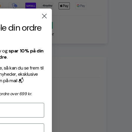
le din ordre
mragende
ret på 5000+ anmeldelser
v og
spar 10% på din
dre
.
 så kan du se frem til
heder, eksklusive
on på mail 📬
rdre over 699 kr.