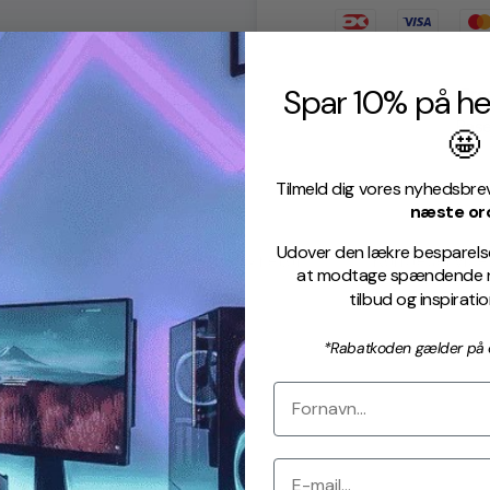
Spar 10% på he
Fre
Base
🤩
Tilmeld dig vores nyhedsbre
næste or
Udover den lækre besparelse,
Beskrivelse
Levering & retur
Kundeservice
at modtage spændende ny
tilbud og inspirati
*Rabatkoden gælder på o
/EB-BG965ABA