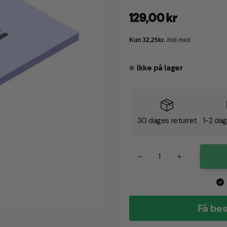
Normalpris
129,00 kr
Ikke på lager
30 dages returret
1-2 dag
Få bes