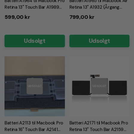
Batteri A1964 til Macbook Pro
Batteri A1965 til Macbook Air
Retina 13" Touch Bar A1989
Retina 13" A1932 (Årgang
(Årgang 2018-2019) (INCL
2018-2019) (INCL GRATIS
Normalpris
Normalpris
599,00 kr
799,00 kr
GRATIS VÆRKTØJ!) (Kopier)
VÆRKTØJ!)
Udsolgt
Udsolgt
UDSOLGT
UDSOLGT
Batteri A2113 til Macbook Pro
Batteri A2171 til Macbook Pro
Retina 16" Touch Bar A2141
Retina 13" Touch Bar A2159