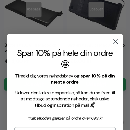
UDSOLGT
UDSOLGT
Batteri A1309 Til Macbook
Batteri A1383 til MacBook Pro
Spar 10% på hele din ordre
Pro 17" (INCL GRATIS
17" A1297 (Early 2011- Late
VÆRKTØJ!)
2011) (INCL GRATIS
Normalpris
Normalpris
445,00 kr
399,00 kr
🤩
VÆRKTØJ!)
Tilmeld dig vores nyhedsbrev og
spar 10% på din
næste ordre
.
Udsolgt
Udsolgt
Udover den lækre besparelse, så kan du se frem til
at modtage spændende nyheder, eksklusive
tilbud og inspiration på mail 📬
*Rabatkoden gælder på ordre over 699 kr.
UDSOLGT
UDSOLGT