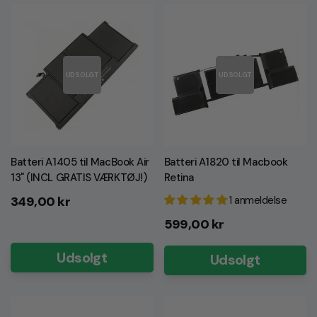
UDSOLGT
UDSOLGT
Batteri A1405 til MacBook Air
Batteri A1820 til Macbook
13" (INCL GRATIS VÆRKTØJ!)
Retina
Normalpris
349,00 kr
1 anmeldelse
Normalpris
599,00 kr
Udsolgt
Udsolgt