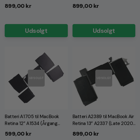
(Årgang 2019) (INCL GRATIS
(Årgang 2019) (INCL GRATIS
Normalpris
Normalpris
899,00 kr
899,00 kr
VÆRKTØJ!)
VÆRKTØJ!)
Udsolgt
Udsolgt
UDSOLGT
UDSOLGT
Batteri A1705 til MacBook
Batteri A2389 til MacBook Air
Retina 12” A1534 (Årgang
Retina 13” A2337 (Late 2020)
2016 - 2017) (INCL GRATIS
(INCL GRATIS VÆRKTØJ!)
Normalpris
Normalpris
599,00 kr
899,00 kr
VÆRKTØJ!)