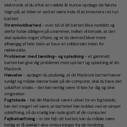
elektronik vil du efter en række år kunne opdage de første
tegn på, at tiden er ved at være inde til at investere i et nyt
batteri:
Strømholdbarhed
- over tid vil dit batteri blive nedslidt og
derfor holde dårligere på strømmen, hvilket vil betyde, at det
skal oplades noget oftere, og at du dermed bliver mere
afhængig af hele tiden at have en stikkontakt inden for
rækkevidde.
Problemer med tænding- og opladning
- et gammelt
batteri kan give dig problemer med opstart og opladning af din
Macbook.
Hævelse
- opdager du pludselig, at dit Macbook batteri hæver
synligt og måske danner buler på din computer, skal du have det
udskiftet straks - det kan nemlig være til fare for dig og dine
omgivelser.
Fugtskade
- har din Macbook været udsat for en fugtskade,
kan det meget vel være, at batteriet kan reddes ved en simpel
udskiftning, så du stadig kan nyde godt af din computer.
Fejlbehæftning
- er der fejl i dit batteri, kan du måske være
heldig at få dækket dine omkostninger fra din forsikring.