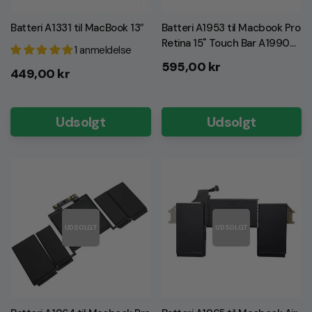
Batteri A1331 til MacBook 13″
Batteri A1953 til Macbook Pro
Retina 15" Touch Bar A1990
1 anmeldelse
(Årgang 2018-2019) (INCL
Normalpris
595,00 kr
Normalpris
449,00 kr
GRATIS VÆRKTØJ!)
Udsolgt
Udsolgt
UDSOLGT
UDSOLGT