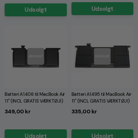
Udsolgt
Udsolgt
UDSOLGT
UDSOLGT
Batteri A1406 til MacBook Air
Batteri A1495 til MacBook Air
11" (INCL GRATIS VÆRKTØJ!)
11" (INCL GRATIS VÆRKTØJ!)
Normalpris
Normalpris
349,00 kr
335,00 kr
Udsolgt
Udsolgt