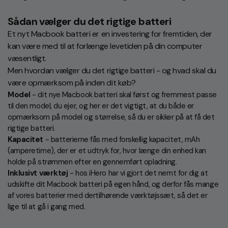
Sådan vælger du det rigtige batteri
Et nyt Macbook batteri er en investering for fremtiden, der
kan være med til at forlænge levetiden på din computer
væsentligt.
Men hvordan vælger du det rigtige batteri - og hvad skal du
være opmærksom på inden dit køb?
Model
- dit nye Macbook batteri skal først og fremmest passe
til den model, du ejer, og her er det vigtigt, at du både er
opmærksom på model og størrelse, så du er sikker på at få det
rigtige batteri.
Kapacitet
- batterierne fås med forskellig kapacitet, mAh
(amperetime), der er et udtryk for, hvor længe din enhed kan
holde på strømmen efter en gennemført opladning.
Inklusivt værktøj
- hos iHero har vi gjort det nemt for dig at
udskifte dit Macbook batteri på egen hånd, og derfor fås mange
af vores batterier med dertilhørende værktøjssæt, så det er
lige til at gå i gang med.