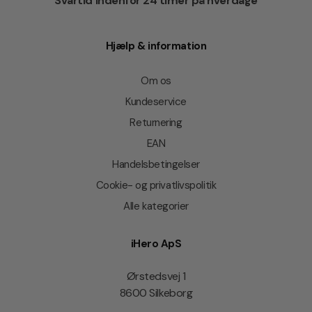
Svartid indenfor 24 timer på hverdage
Hjælp & information
Om os
Kundeservice
Returnering
EAN
Handelsbetingelser
Cookie- og privatlivspolitik
Alle kategorier
iHero ApS
Ørstedsvej 1
8600 Silkeborg