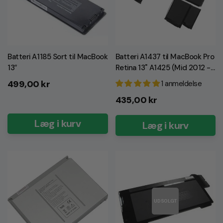
Batteri A1185 Sort til MacBook
Batteri A1437 til MacBook Pro
13″
Retina 13" A1425 (Mid 2012 -
Early 2013) (Incl GRATIS
Normalpris
499,00 kr
1 anmeldelse
værktøj!)
Normalpris
435,00 kr
Læg i kurv
Læg i kurv
UDSOLGT