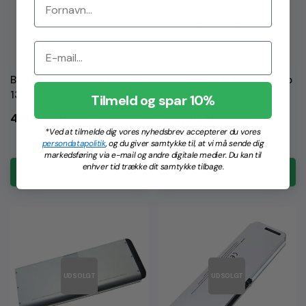
Batteri A1185 Hvid til MacBook
Batteri A1189 til MacBook Pro
13″
17″
Tilmeld og spar 10%
Normalpris
Normalpris
499,00 kr
499,00 kr
*Ved at tilmelde dig vores nyhedsbrev accepterer du vores
persondatapolitik
, og du giver samtykke til, at vi må sende dig
markedsføring via e-mail og andre digitale medier. Du kan til
enhver tid trække dit samtykke tilbage.
Udsolgt
Udsolgt
UDSOLGT
UDSOLGT