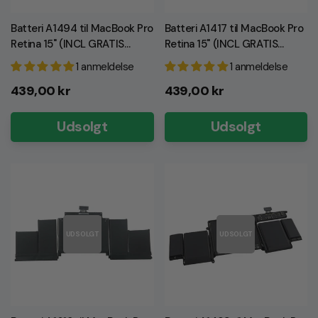
Batteri A1494 til MacBook Pro
Batteri A1417 til MacBook Pro
Retina 15" (INCL GRATIS
Retina 15" (INCL GRATIS
VÆRKTØJ!)
VÆRKTØJ!)
1 anmeldelse
1 anmeldelse
Normalpris
Normalpris
439,00 kr
439,00 kr
Udsolgt
Udsolgt
UDSOLGT
UDSOLGT