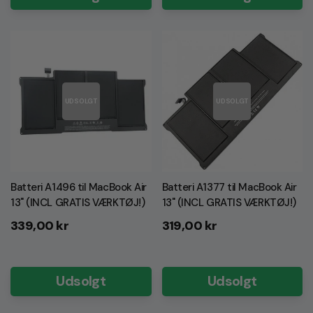
UDSOLGT
UDSOLGT
Batteri A1496 til MacBook Air
Batteri A1377 til MacBook Air
13" (INCL GRATIS VÆRKTØJ!)
13" (INCL GRATIS VÆRKTØJ!)
Normalpris
Normalpris
339,00 kr
319,00 kr
Udsolgt
Udsolgt