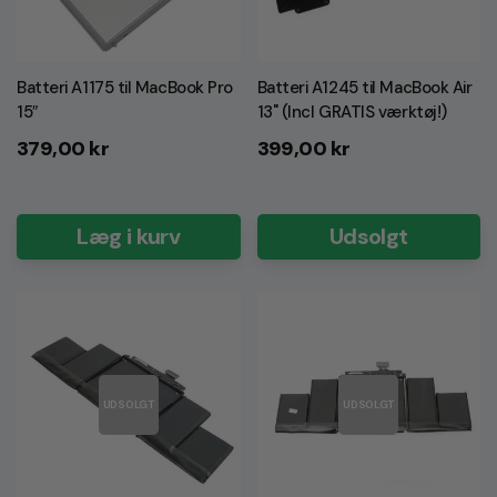
Batteri A1175 til MacBook Pro
Batteri A1245 til MacBook Air
15″
13" (Incl GRATIS værktøj!)
Normalpris
Normalpris
379,00 kr
399,00 kr
Læg i kurv
Udsolgt
UDSOLGT
UDSOLGT