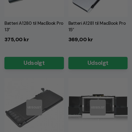
Batteri A1280 til MacBook Pro
Batteri A1281 til MacBook Pro
13″
15″
Normalpris
Normalpris
375,00 kr
369,00 kr
Udsolgt
Udsolgt
UDSOLGT
UDSOLGT