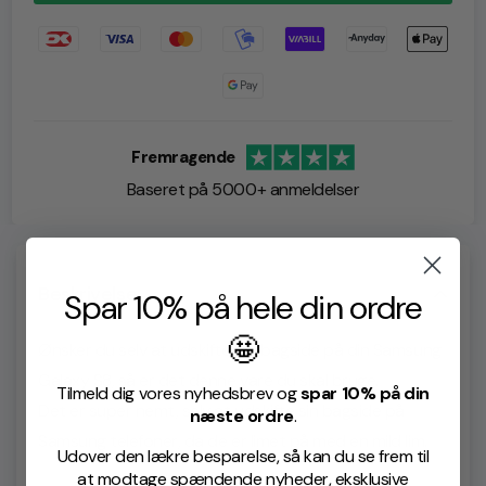
Fremragende
Baseret på 5000+ anmeldelser
Beskrivelse
Spar 10% på hele din ordre
🤩
Ønsker du selv at udskifte din bagside på din Samsung
Galaxy S8, så er det denne vare du skal bruge.
Tilmeld dig vores nyhedsbrev og
spar 10% på din
Det er super nemt, selv at udskifte sin bagside på
næste ordre
.
Samsung telefoner, da de er limet på med en mild lim.
Udover den lækre besparelse, så kan du se frem til
at modtage spændende nyheder, eksklusive