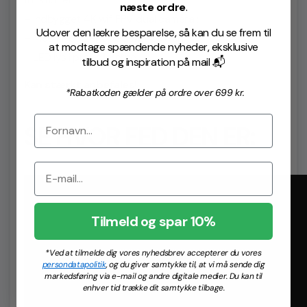
næste ordre
.
– Indbygget 4K wifi FPV dual camera ;
Udover den lækre besparelse, så kan du se frem til
– Med Li-po genopladeligt batteri.
at modtage spændende nyheder, eksklusive
– LED lys i propellererne.
tilbud og inspiration på mail 📬
Kan stærkt anbefales!
*Rabatkoden gælder på ordre over 699 kr.
SE HVOR FED DEN ER:
Tilmeld og spar 10%
*Ved at tilmelde dig vores nyhedsbrev accepterer du vores
persondatapolitik
, og du giver samtykke til, at vi må sende dig
markedsføring via e-mail og andre digitale medier. Du kan til
enhver tid trække dit samtykke tilbage.