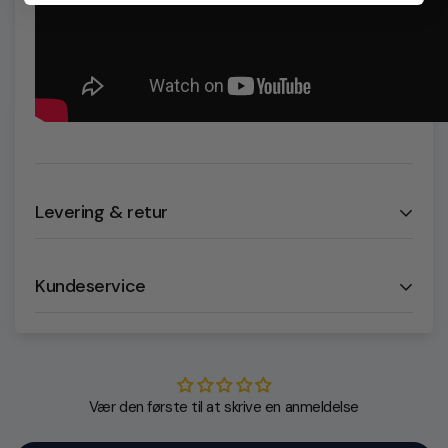
Levering & retur
Levering
Kundeservice
Vi bruger GLS og Dao365 til fragt af alle ordre.
Følgende takster er gældende:
Brug for hjælp?
Forsendelse til Dao365 PakkeShop: 25,- DKK
Vær den første til at skrive en anmeldelse
Forsendelse med Dao365 Hjemmelevering: 35,- DKK
Har du spørgsmål eller brug for hjælp? Så tøv ikke med