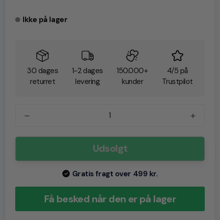
Ikke på lager
30 dages
1-2 dages
150.000+
4/5 på
returret
levering
kunder
Trustpilot
Udsolgt
Gratis fragt over 499 kr.
Få besked når den er på lager