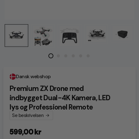
Dansk webshop
Premium ZX Drone med
indbygget Dual-4K Kamera, LED
lys og Professionel Remote
Se beskrivelsen
599,00 kr
Normalpris