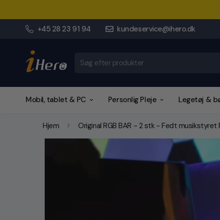
+45 28 23 91 94
kundeservice@ihero.dk
Søg efter produkter
Mobil, tablet & PC
Personlig Pleje
Legetøj & b
Hjem
Original RGB BAR - 2 stk - Fedt musikstyret 