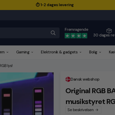
⏱️ 1-2 dages levering
Fremragende
30 dages re
ørn
Gaming
Elektronik & gadgets
Bolig
Kæ
RGB lys!
Dansk webshop
Original RGB BA
musikstyret RG
Se beskrivelsen