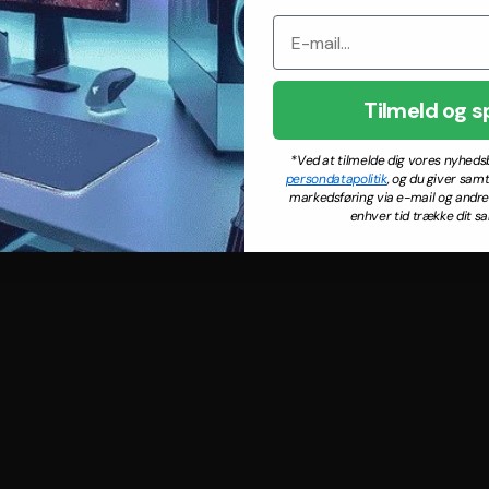
Tilmeld og s
*Ved at tilmelde dig vores nyhed
persondatapolitik
, og du giver samt
markedsføring via e-mail og andre d
enhver tid trække dit sa