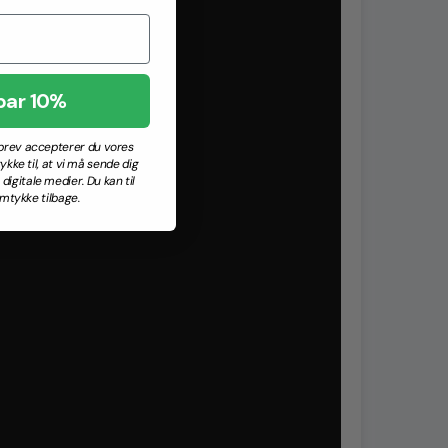
par 10%
sbrev accepterer du vores
ykke til, at vi må sende dig
igitale medier. Du kan til
mtykke tilbage.