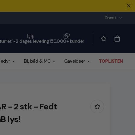
Dansk
turret
1-2 dages levering
150.000+ kunder
ledyr
Bil, båd & MC
Gaveideer
TOPLISTEN
R - 2 stk - Fedt
B lys!