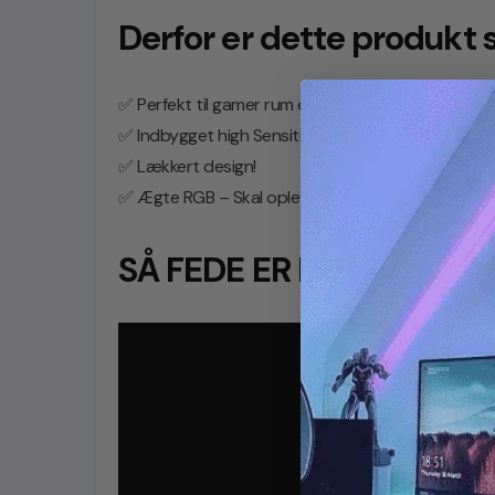
Derfor er dette produkt s
✅ Perfekt til gamer rum eller stuen!
✅ Indbygget high Sensitivity Music mikrofon
✅ Lækkert design!
✅ Ægte RGB – Skal opleves!
SÅ FEDE ER DE: