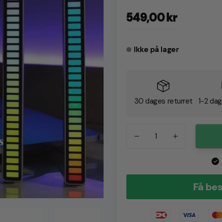
Normalpris
549,00 kr
Ikke på lager
30 dages returret
1-2 dag
Få bes