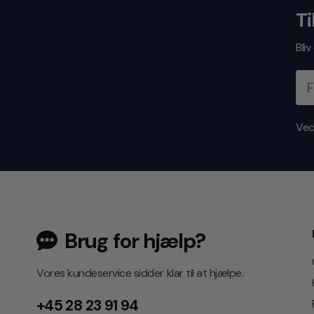
Ti
Bli
Ved
Brug for hjælp?
Vores kundeservice sidder klar til at hjælpe.
+45 28 23 91 94