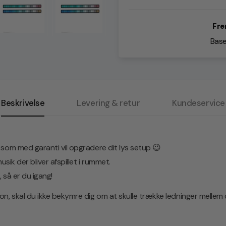
Fre
Base
Beskrivelse
Levering & retur
Kundeservice
som med garanti vil opgradere dit lys setup 😉
sik der bliver afspillet i rummet.
 så er du igang!
n, skal du ikke bekymre dig om at skulle trække ledninger mellem d