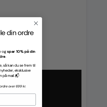
le din ordre
v og
spar 10% på din
dre
.
 så kan du se frem til
heder, eksklusive
on på mail 📬
rdre over 699 kr.