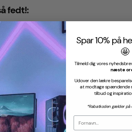
å fedt!:
Spar 10% på he
🤩
Tilmeld dig vores nyhedsbre
næste or
Udover den lækre besparelse,
at modtage spændende ny
tilbud og inspirati
*Rabatkoden gælder på o