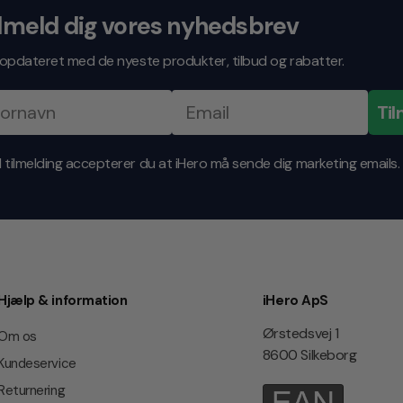
lmeld dig vores nyhedsbrev
v opdateret med de nyeste produkter, tilbud og rabatter.
Til
 tilmelding accepterer du at iHero må sende dig marketing emails.
Hjælp & information
iHero ApS
Ørstedsvej 1
Om os
8600 Silkeborg
Kundeservice
Returnering