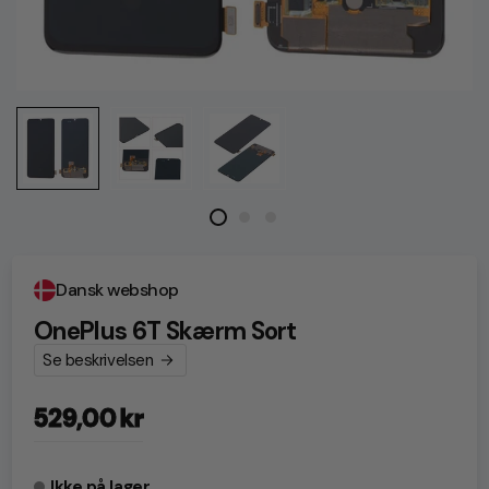
Dansk webshop
OnePlus 6T Skærm Sort
Se beskrivelsen
529,00 kr
Normalpris
Ikke på lager