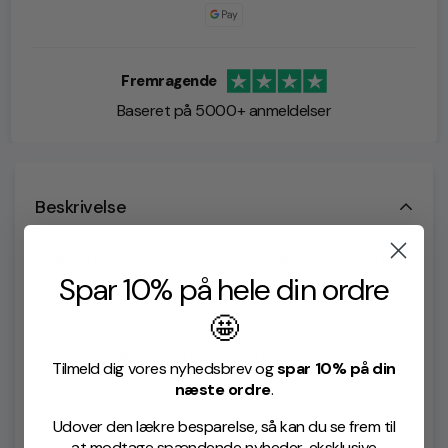
Fremragende
Baseret på 5000+ anmeldelser
Beskrivelse
Skærm der passer til OnePlus 6T i markedets bedste
Spar 10% på hele din ordre
kvalitet.
🤩
Vi anbefaler at man benytter B7000 Lim når man
udskifter skærmen, det finder du
HER
Tilmeld dig vores nyhedsbrev og
spar 10% på din
næste ordre
.
Udover den lækre besparelse, så kan du se frem til
at modtage spændende nyheder, eksklusive