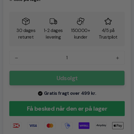
30 dages
1-2 dages
150.000+
4/5 på
returret
levering
kunder
Trustpilot
Udsolgt
Gratis fragt over 499 kr.
Få besked når den er på lager