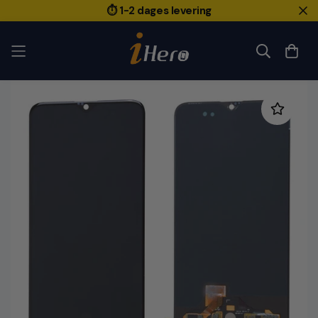
⏱️ 1-2 dages levering