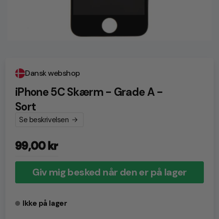
Dansk webshop
iPhone 5C Skærm - Grade A -
Sort
Se beskrivelsen
99,00 kr
Normalpris
Giv mig besked når den er på lager
Ikke på lager