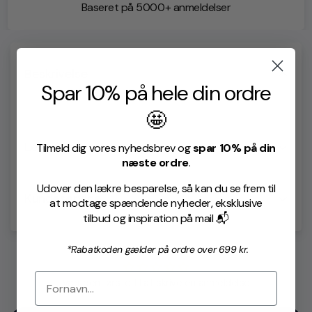
Baseret på 5000+ anmeldelser
Beskrivelse
Spar 10% på hele din ordre
🤩
Levering & retur
Tilmeld dig vores nyhedsbrev og
spar 10% på din
næste ordre
.
Levering
Udover den lækre besparelse, så kan du se frem til
Kundeservice
at modtage spændende nyheder, eksklusive
Vi bruger GLS og Dao365 til fragt af alle ordre.
tilbud og inspiration på mail 📬
Følgende takster er gældende:
Brug for hjælp?
*Rabatkoden gælder på ordre over 699 kr.
Forsendelse til Dao365 PakkeShop: 25,- DKK
Vær den første til at skrive en anmeldelse
Forsendelse med Dao365 Hjemmelevering: 35,- DKK
Har du spørgsmål eller brug for hjælp? Så tøv ikke med
at kontakte vores kundeservice team.