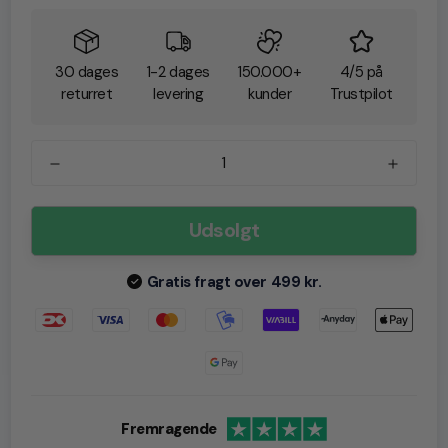
30 dages
1-2 dages
150.000+
4/5 på
returret
levering
kunder
Trustpilot
Udsolgt
Gratis fragt over 499 kr.
Fremragende