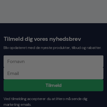
Forsendelse med GLS Erhvervs adresse med omdeling:
+45 28 23 91 94
42,19,- DKK
Mandag-Fredag: 11:00 – 15:00
Vores normale leveringstid er 1-2 hverdage.
kundeservice@ihero.dk
Svartid indenfor 24 timer på hverdage
Tilmeld dig vores nyhedsbrev
Bliv opdateret med de nyeste produkter, tilbud og rabatter.
Tilmeld
Ved tilmelding accepterer du at iHero må sende dig
marketing emails.