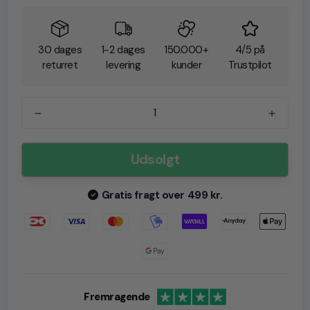
30 dages
1-2 dages
150.000+
4/5 på
returret
levering
kunder
Trustpilot
Udsolgt
Gratis fragt over 499 kr.
Fremragende