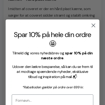
I midten af coveret er der en hård plast kærne, som
sørger for at coveret sidder stramt og stabilt omkring
din iPhone, og gør coveret endnu mere slidstærkt.
Indersiden – Microfiber betræk
Spar 10% på hele din ordre
Indersiden af coveret, er betrukket med ultra blødt
🤩
microfiber materiale, som sørger for at din iPhone ikke
Tilmeld dig vores nyhedsbrev og
spar 10% på din
får ridser af fx. sand osv. som man gør ved mange
næste ordre
.
andre covers.
Udover den lækre besparelse, så kan du se frem til
Fordele ved dette cover:
at modtage spændende nyheder, eksklusive
tilbud og inspiration på mail 📬
Indersiden er betrukket med microfiber!
Anti-Fingerprint overflade!
*Rabatkoden gælder på ordre over 699 kr.
Utroligt lækker overflade at røre ved!
Tyndt cover – Med 360° beskyttelse!