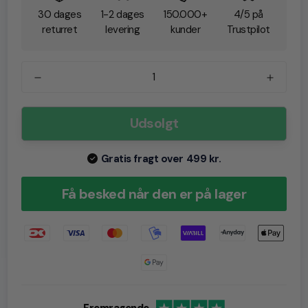
30 dages
1-2 dages
150.000+
4/5 på
returret
levering
kunder
Trustpilot
Udsolgt
Gratis fragt over 499 kr.
Få besked når den er på lager
Fremragende