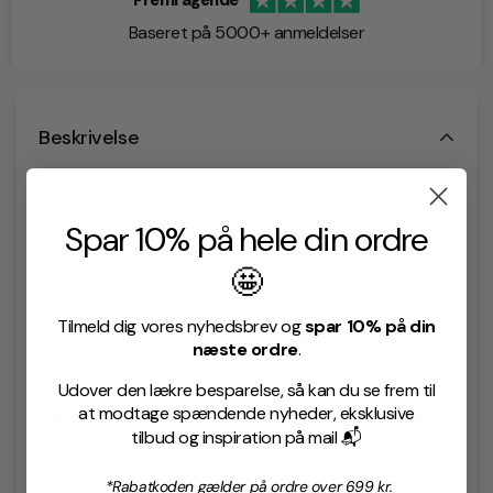
Baseret på 5000+ anmeldelser
Beskrivelse
Original Huawei P20 Lite skærm.
Spar 10% på hele din ordre
✅ Nem og hurtig at udskifte
✅ Original Huawei Reservedel
🤩
✅ Lyn hurtig levering
Tilmeld dig vores nyhedsbrev og
spar 10% på din
næste ordre
.
Udover den lækre besparelse, så kan du se frem til
at modtage spændende nyheder, eksklusive
Levering & retur
tilbud og inspiration på mail 📬
Levering
*Rabatkoden gælder på ordre over 699 kr.