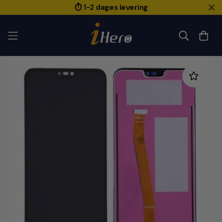
⏱️ 1-2 dages levering