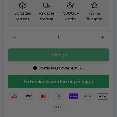
30 dages
1-2 dages
150.000+
4/5 på
returret
levering
kunder
Trustpilot
Udsolgt
Gratis fragt over 499 kr.
Få besked når den er på lager