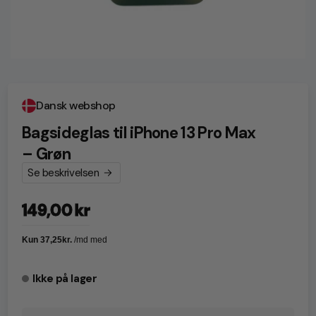
Dansk webshop
Bagsideglas til iPhone 13 Pro Max
– Grøn
Se beskrivelsen
149,00 kr
Normalpris
Ikke på lager