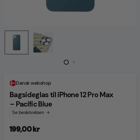
Dansk webshop
Bagsideglas til iPhone 12 Pro Max
– Pacific Blue
Se beskrivelsen
199,00 kr
Normalpris