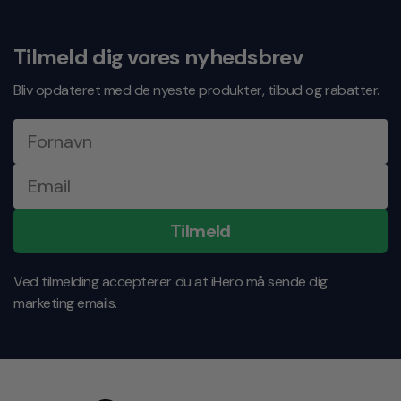
kundeservice@ihero.dk
Svartid indenfor 24 timer på hverdage
Tilmeld dig vores nyhedsbrev
Bliv opdateret med de nyeste produkter, tilbud og rabatter.
Tilmeld
Ved tilmelding accepterer du at iHero må sende dig
marketing emails.