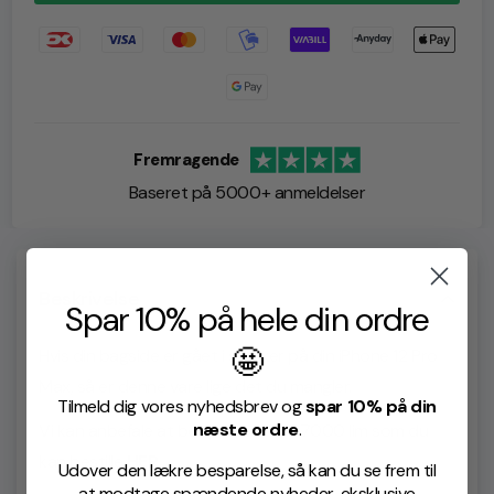
Fremragende
Baseret på 5000+ anmeldelser
Beskrivelse
Spar 10% på hele din ordre
🤩
Hvis din bagside er gået i stykker på din iPhone 12 Pro
Max, så er denne vare lige det du mangler.
Tilmeld dig vores nyhedsbrev og
spar 10% på din
næste ordre
.
Vi kan anbefale at benytte vores B7000 lim som du
kan bestille
HER
Udover den lækre besparelse, så kan du se frem til
at modtage spændende nyheder, eksklusive