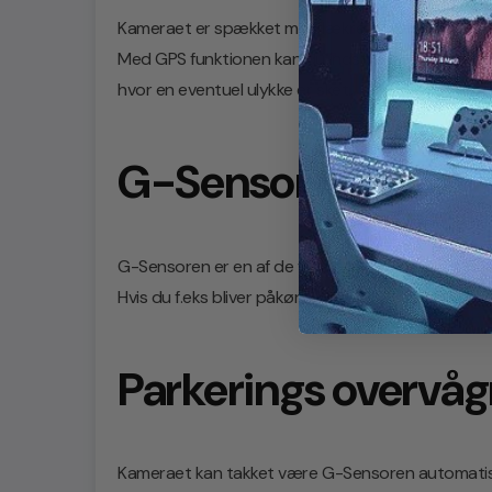
Kameraet er spækket med lækre funktioner, som f
Med GPS funktionen kan du indstille kameraet til
hvor en eventuel ulykke er sket.
G-Sensor
G-Sensoren er en af de vigtigste funktioner i et da
Hvis du f.eks bliver påkørt, vil kameraet automatisk l
Parkerings overvåg
Kameraet kan takket være G-Sensoren automatisk sta