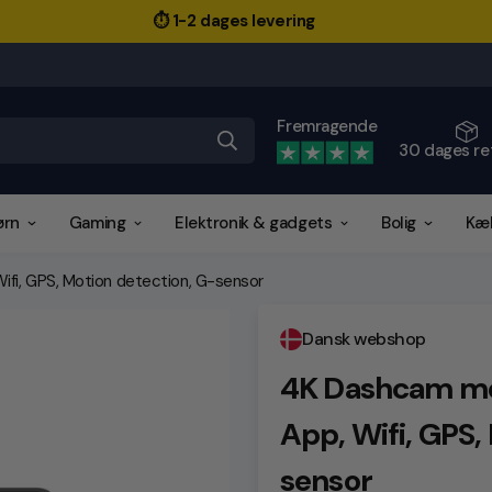
⏱️ 1-2 dages levering
Fremragende
30 dages re
ørn
Gaming
Elektronik & gadgets
Bolig
Kæ
fi, GPS, Motion detection, G-sensor
Dansk webshop
4K Dashcam me
App, Wifi, GPS,
sensor