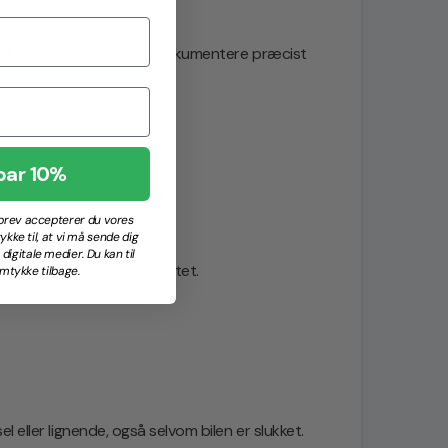
Du vil på den måde kunne dokumentere præcist
par 10%
sbrev accepterer du vores
ykke til, at vi må sende dig
igitale medier. Du kan til
ige beviser ikke bliver slettet.
mtykke tilbage.
 eller lignende, også selvom bilen er slukket.