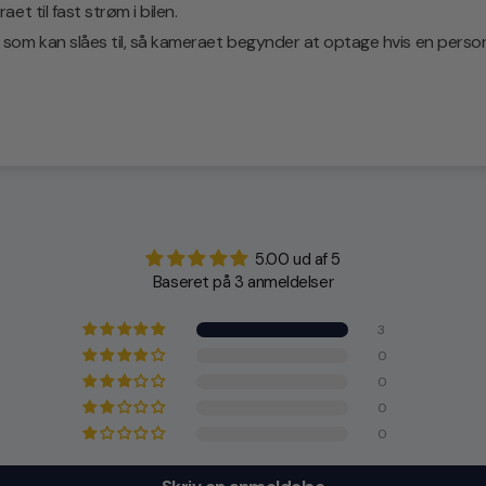
t til fast strøm i bilen.
m kan slåes til, så kameraet begynder at optage hvis en person/o
5.00 ud af 5
Baseret på 3 anmeldelser
3
0
0
0
0