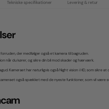
Tekniske specifikationer
Levering & retur
lser
 forruden, der medfølger også et kamera til bagruden.
n når du kører, og sikre din bil mod skader og hærværk.
bagud. Kameraet har naturligvis også Night vision i HD, som sikre at 
er kameraet også spækket med de nyeste funktioner, som vil være 
shcam