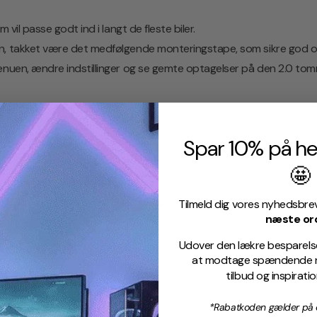
 vil passe godt ind i langt de fleste biler.
n, takket være det medfølgende monteringstape, som sikre god og
menuen, ændre indstillinger og se gemte optagelser på den 2.0 to
Spar 10% på he
🤩
m, så er det også super nemt.
 hvor du nemt kan eksportere og dele videoer og billeder fra dit
Tilmeld dig vores nyhedsbre
næste or
uter hver gang du ønsker at se en fil.
Udover den lækre besparelse,
at modtage spændende ny
tilbud og inspirati
*Rabatkoden gælder på o