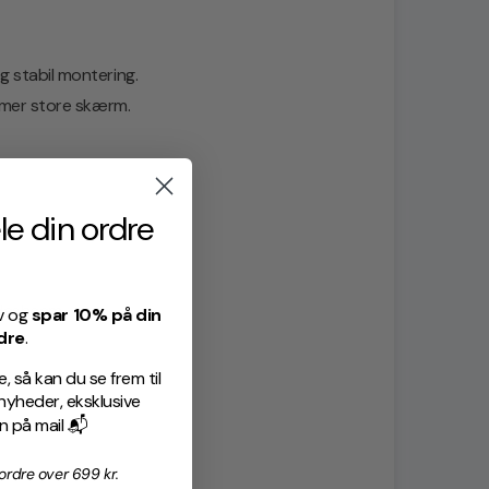
 stabil montering.
mmer store skærm.
le din ordre
 dashcam.
v og
spar 10% på din
dre
.
 så kan du se frem til
heder, eksklusive
on på mail 📬
rdre over 699 kr.