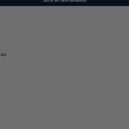
Skriv en anmeldelse
tid.