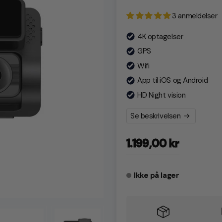
3 anmeldelser
4K optagelser
GPS
Wifi
App til iOS og Android
HD Night vision
Se beskrivelsen
Normalpris
1.199,00 kr
Ikke på lager