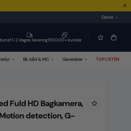
Dansk
turret
1-2 dages levering
150.000+ kunder
ledyr
Bil, båd & MC
Gaveideer
TOPLISTEN
d Fuld HD Bagkamera,
 Motion detection, G-