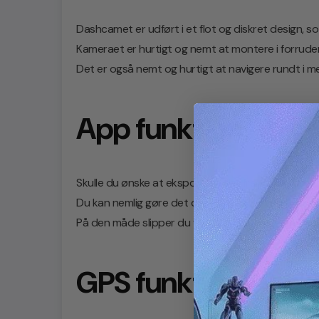
Dashcamet er udført i et flot og diskret design, som
Kameraet er hurtigt og nemt at montere i forrude
Det er også nemt og hurtigt at navigere rundt i 
App funktion
Skulle du ønske at eksportere filer fra dit Dashca
Du kan nemlig gøre det direkte på din smartphone,
På den måde slipper du for at skulle bruge en comp
GPS funktion