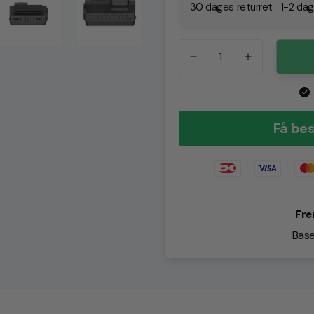
30 dages returret
1-2 dag
Få bes
Fre
Base