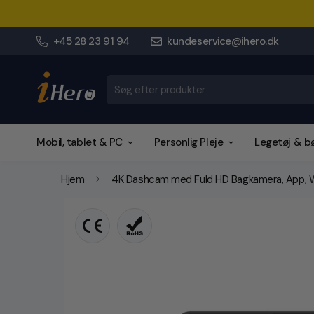
+45 28 23 91 94
kundeservice@ihero.dk
Søg efter produkter
Mobil, tablet & PC
Personlig Pleje
Legetøj & b
Hjem
4K Dashcam med Fuld HD Bagkamera, App, Wi